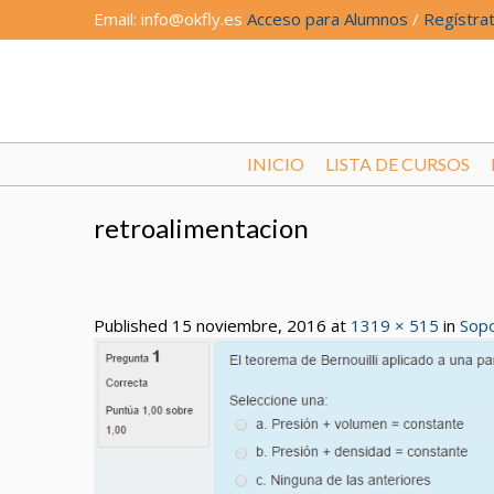
Email: info@okfly.es
Acceso para Alumnos
/
Regístrat
INICIO
LISTA DE CURSOS
retroalimentacion
Published
15 noviembre, 2016
at
1319 × 515
in
Sopo